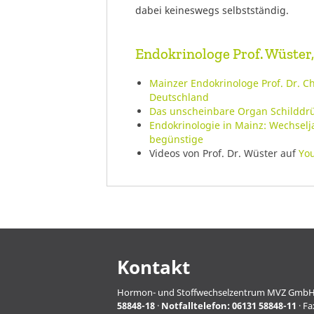
dabei keineswegs selbstständig.
Endokrinologe Prof. Wüster,
Mainzer Endokrinologe Prof. Dr. C
Deutschland
Das unscheinbare Organ Schilddrüs
Endokrinologie in Mainz: Wechselj
begünstige
Videos von Prof. Dr. Wüster auf
Yo
Kontakt
Hormon- und Stoffwechselzentrum MVZ GmbH · Pro
58848-18
·
Notfalltelefon:
06131 58848-11
· Fa