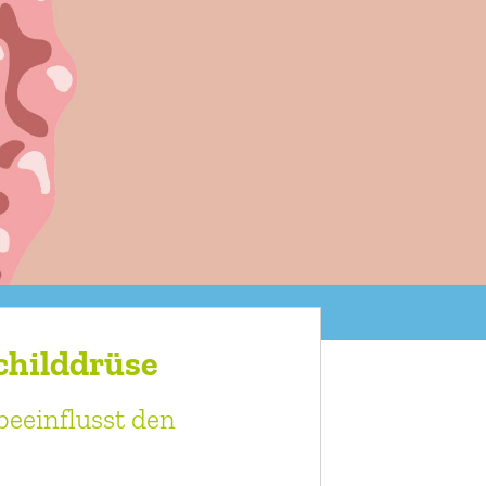
childdrüse
eeinflusst den