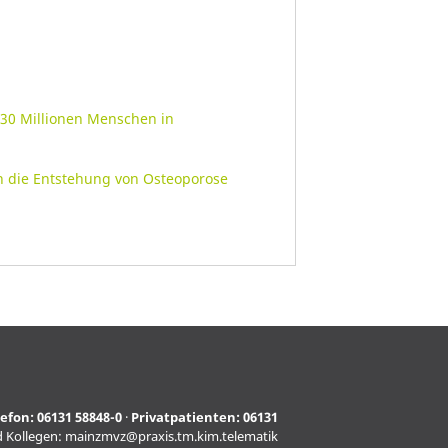
 30 Millionen Menschen in
nn die Entstehung von Osteoporose
lefon:
06131 58848-0
·
Privatpatienten:
06131
d Kollegen:
mainzmvz@praxis.tm.kim.telematik