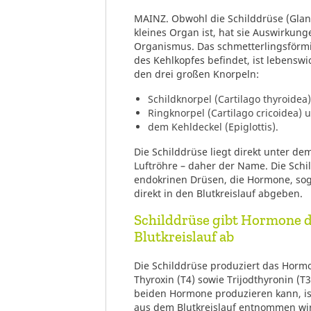
MAINZ. Obwohl die Schilddrüse (Gland
kleines Organ ist, hat sie Auswirkun
Organismus. Das schmetterlingsförmi
des Kehlkopfes befindet, ist lebenswi
den drei großen Knorpeln:
Schildknorpel (Cartilago thyroidea)
Ringknorpel (Cartilago cricoidea) 
dem Kehldeckel (Epiglottis).
Die Schilddrüse liegt direkt unter de
Luftröhre – daher der Name. Die Schi
endokrinen Drüsen, die Hormone, so
direkt in den Blutkreislauf abgeben.
Schilddrüse gibt Hormone d
Blutkreislauf ab
Die Schilddrüse produziert das Horm
Thyroxin (T4) sowie Trijodthyronin (T
beiden Hormone produzieren kann, ist 
aus dem Blutkreislauf entnommen wird