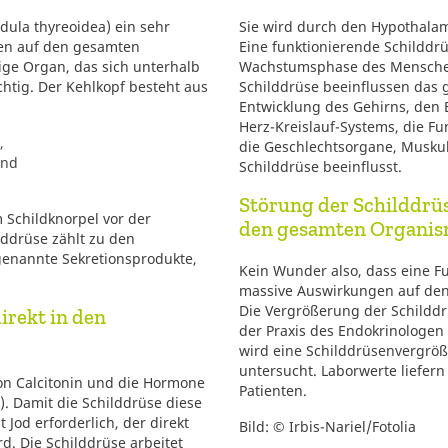
ula thyreoidea) ein sehr
Sie wird durch den Hypothala
gen auf den gesamten
Eine funktionierende Schilddrüs
ge Organ, das sich unterhalb
Wachstumsphase des Menschen
chtig. Der Kehlkopf besteht aus
Schilddrüse beeinflussen das
Entwicklung des Gehirns, den 
Herz-Kreislauf-Systems, die 
,
die Geschlechtsorgane, Musku
und
Schilddrüse beeinflusst.
Störung der Schilddrü
m Schildknorpel vor der
den gesamten Organi
lddrüse zählt zu den
genannte Sekretionsprodukte,
Kein Wunder also, dass eine F
massive Auswirkungen auf de
Die Vergrößerung der Schilddrü
irekt in den
der Praxis des Endokrinologen 
wird eine Schilddrüsenvergrö
untersucht. Laborwerte liefer
on Calcitonin und die Hormone
Patienten.
3). Damit die Schilddrüse diese
Jod erforderlich, der direkt
Bild: © Irbis-Nariel/Fotolia
. Die Schilddrüse arbeitet