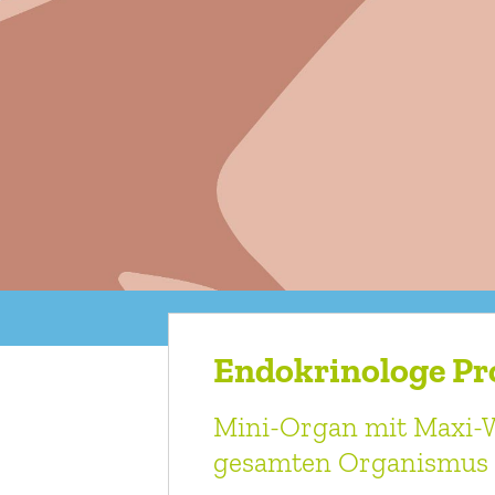
Endokrinologe Pro
Mini-Organ mit Maxi-W
gesamten Organismus