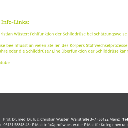
 Info-Links:
hristian Wüster: Fehlfunktion der Schilddrüse bei schätzungsweise
e beeinflusst an vielen Stellen des Körpers Stoffwechselprozesse
ahre oder die Schilddrüse? Eine Überfunktion der Schilddrüse ka
utube
f. Dr. med. Dr. h. c. Christian Wüster · Wallstraße 3–7 · 55122 Mainz ·
Te
x: 06131 58848-48 · E-Mail:
info@prof-wuester.de
· E-Mail für Kolleginnen un