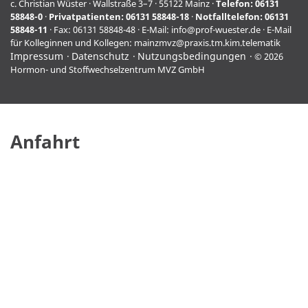
c. Christian Wüster · Wallstraße 3–7 · 55122 Mainz ·
Telefon:
06131
58848-0
·
Privatpatienten:
06131 58848-18
·
Notfalltelefon:
06131
58848-11
· Fax: 06131 58848-48 · E-Mail:
info@prof-wuester.de
· E-Mail
für Kolleginnen und Kollegen:
mainzmvz@praxis.tm.kim.telematik
Impressum
Datenschutz
Nutzungsbedingungen
© 2026
Hormon- und Stoffwechselzentrum MVZ GmbH
Anfahrt