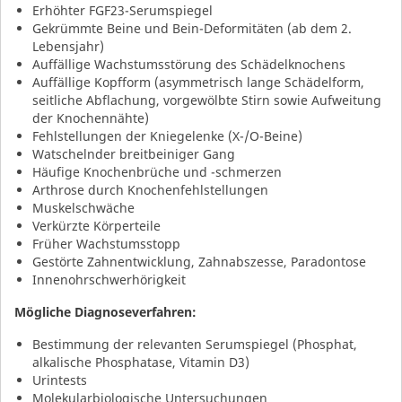
Erhöhter FGF23-Serumspiegel
Gekrümmte Beine und Bein-Deformitäten (ab dem 2.
Lebensjahr)
Auffällige Wachstumsstörung des Schädelknochens
Auffällige Kopfform (asymmetrisch lange Schädelform,
seitliche Abflachung, vorgewölbte Stirn sowie Aufweitung
der Knochennähte)
Fehlstellungen der Kniegelenke (X-/O-Beine)
Watschelnder breitbeiniger Gang
Häufige Knochenbrüche und -schmerzen
Arthrose durch Knochenfehlstellungen
Muskelschwäche
Verkürzte Körperteile
Früher Wachstumsstopp
Gestörte Zahnentwicklung, Zahnabszesse, Paradontose
Innenohrschwerhörigkeit
Mögliche Diagnoseverfahren
:
Bestimmung der relevanten Serumspiegel (Phosphat,
alkalische Phosphatase, Vitamin D3)
Urintests
Molekularbiologische Untersuchungen