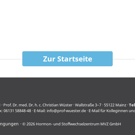
Zur Startseite
f. Dr. med. Dr. h. c. Christian Wüster · Wallstraße 3–7 · 55122 Mainz ·
Te
x: 06131 58848-48 · E-Mail:
info@prof-wuester.de
· E-Mail für Kolleginnen un
ingungen
© 2026 Hormon- und Stoffwechselzentrum MVZ GmbH