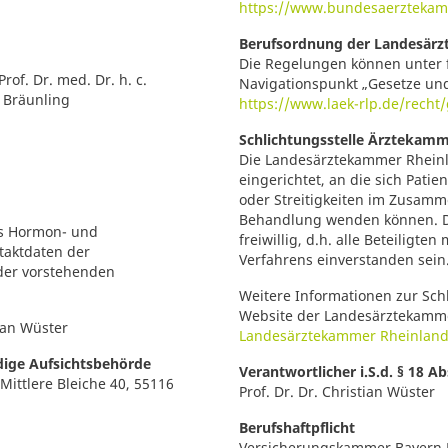
https://www.bundesaerztekam
Berufsordnung der Landesärz
Die Regelungen können unter 
Prof. Dr. med.
Dr. h. c.
Navigationspunkt „Gesetze u
e Bräunling
https://www.laek-rlp.de/rech
Schlichtungsstelle Ärztekam
Die Landesärztekammer Rheinla
eingerichtet, an die sich Patie
oder Streitigkeiten im Zusamm
Behandlung wenden können. Das
as Hormon- und
freiwillig, d.h. alle Beteiligt
taktdaten der
Verfahrens einverstanden sein
 der vorstehenden
Weitere Informationen zur Schl
Website der Landesärztekamme
tian Wüster
Landesärztekammer Rheinland
dige Aufsichtsbehörde
Verantwortlicher i.S.d. § 18 A
 Mittlere Bleiche 40, 55116
Prof. Dr. Dr. Christian Wüster
Berufshaftpflicht
Versicherungskammer Bayern 