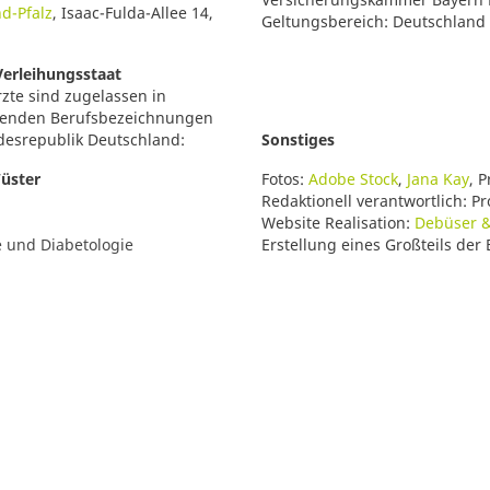
d-Pfalz
, Isaac-Fulda-Allee 14,
Geltungsbereich: Deutschland
Verleihungsstaat
Ärzte sind zugelassen in
genden Berufsbezeichnungen
ndesrepublik Deutschland:
Sonstiges
Wüster
Fotos:
Adobe Stock
,
Jana Kay
, 
Redaktionell verantwortlich:
Pr
Website Realisation:
Debüser 
 und Diabetologie
Erstellung eines Großteils der