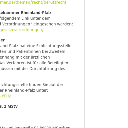
mer.de/themen/recht/berufsrecht
tekammer Rheinland-Pfalz
folgendem Link unter dem
nd Verordnungen“ eingesehen werden:
t/gesetzeverordnungen/
mer
nd-Pfalz hat eine Schlichtungsstelle
nten und Patientinnen bei Zweifeln
enhang mit der ärztlichen
 Verfahren ist für alle Beteiligten
en müssen mit der Durchführung des
.
ichtungsstelle finden Sie auf der
r Rheinland-Pfalz unter:
-Pfalz
bs. 2 MStV
Maximilianstraße 53 80530 München