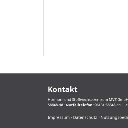
Kontakt
Hormon- und Stoffwechselzentrum MVZ GmbH · Pro
58848-18
·
Notfalltelefon:
06131 58848-11
· Fa
Impressum
Datenschutz
Nutzungsbed