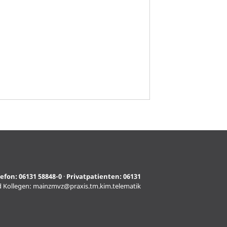
lefon:
06131 58848-0
·
Privatpatienten:
06131
d Kollegen:
mainzmvz@praxis.tm.kim.telematik