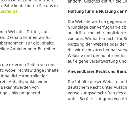
ändern. Gleiches gilt für die E
 Bitte kontaktieren Sie uns in
uester.de
.
Haftung für die Nutzung der 
Die Website wird im gegenwärt
Grundlage der Verfügbarkeit be
nen Websites Dritter, auf
ausdrückliche oder impliziert
ben. Deshalb können wir für
von uns. Wir haften nicht für 
übernehmen. Für die Inhalte
Nutzung der Website oder der 
eilige Anbieter oder Betreiber
die wir nicht zurechenbar ver
Website und der auf ihr enthal
auf eigene Verantwortung und
 die externen Seiten von uns
t, wobei rechtswidrige Inhalte
Anwendbares Recht und Geric
inhaltliche Kontrolle der
krete Anhaltspunkte einer
Die Inhalte dieser Website un
i Bekanntwerden von
deutschem Recht unter Aussch
rtige Links umgehend
Verweisungsvorschriften des d
unter Berücksichtigung von Art