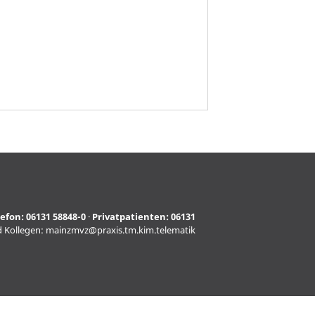
lefon:
06131 58848-0
·
Privatpatienten:
06131
d Kollegen:
mainzmvz@praxis.tm.kim.telematik