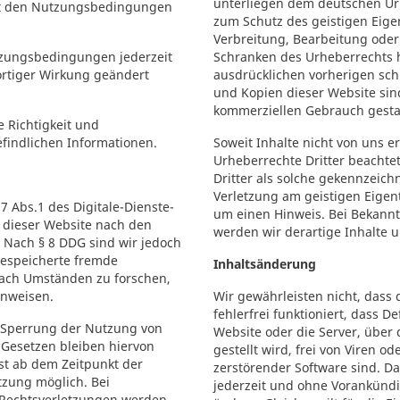
unterliegen dem deutschen Ur
it den Nutzungsbedingungen
zum Schutz des geistigen Eigen
Verbreitung, Bearbeitung oder 
utzungsbedingungen jederzeit
Schranken des Urheberrechts 
rtiger Wirkung geändert
ausdrücklichen vorherigen sc
und Kopien dieser Website sind
kommerziellen Gebrauch gesta
 Richtigkeit und
efindlichen Informationen.
Soweit Inhalte nicht von uns e
Urheberrechte Dritter beachte
Dritter als solche gekennzeich
Verletzung am geistigen Eige
7 Abs.1 des Digitale-Dienste-
um einen Hinweis. Bei Bekann
f dieser Website nach den
werden wir derartige Inhalte
 Nach § 8 DDG sind wir jedoch
 gespeicherte fremde
Inhaltsänderung
ach Umständen zu forschen,
inweisen.
Wir gewährleisten nicht, dass
fehlerfrei funktioniert, dass D
 Sperrung der Nutzung von
Website oder die Server, über 
Gesetzen bleiben hiervon
gestellt wird, frei von Viren o
rst ab dem Zeitpunkt der
zerstörender Software sind. Da
tzung möglich. Bei
jederzeit und ohne Vorankündi
Rechtsverletzungen werden