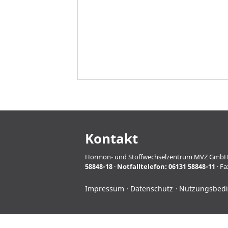
Kontakt
Hormon- und Stoffwechselzentrum MVZ GmbH · Pro
58848-18
·
Notfalltelefon:
06131 58848-11
· Fa
Impressum
Datenschutz
Nutzungsbed