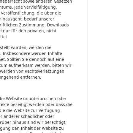
heberrecht sowie anderen Gesetzen
tums. Jede Vervielfältigung,
Veröffentlichung, die über die
hinausgeht, bedarf unserer
hriftlichen Zustimmung. Downloads
 nur für den privaten, nicht
ttet
rstellt wurden, werden die
t. Insbesondere werden Inhalte
net. Sollten Sie dennoch auf eine
ntum aufmerksam werden, bitten wir
twerden von Rechtsverletzungen
 umgehend entfernen.
 die Website ununterbrochen oder
efekte beseitigt werden oder dass die
die die Website zur Verfügung
der anderer schädlicher oder
rüber hinaus sind wir berechtigt,
gung den Inhalt der Website zu