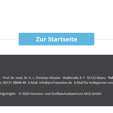
Zur Startseite
f. Dr. med. Dr. h. c. Christian Wüster · Wallstraße 3–7 · 55122 Mainz ·
Te
x: 06131 58848-48 · E-Mail:
info@prof-wuester.de
· E-Mail für Kolleginnen un
ingungen
© 2026 Hormon- und Stoffwechselzentrum MVZ GmbH