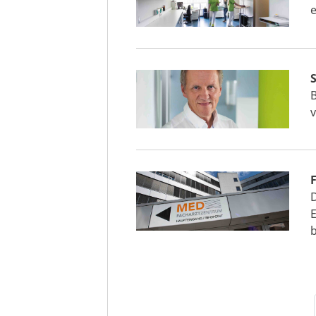
B
D
E