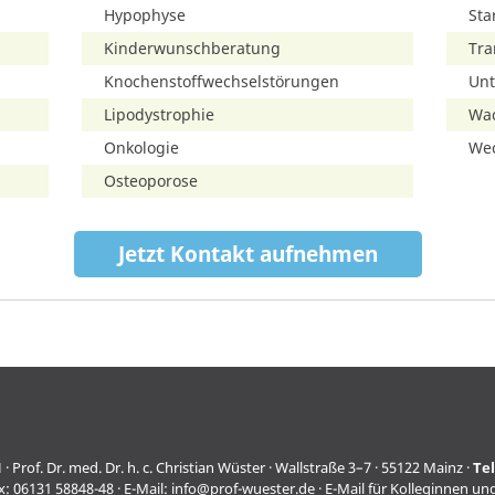
Hypophyse
Sta
Kinderwunschberatung
Tra
Knochenstoffwechselstörungen
Unt
Lipodystrophie
Wa
Onkologie
Wec
Osteoporose
Jetzt Kontakt aufnehmen
f. Dr. med. Dr. h. c. Christian Wüster · Wallstraße 3–7 · 55122 Mainz ·
Te
x: 06131 58848-48 · E-Mail:
info@prof-wuester.de
· E-Mail für Kolleginnen un