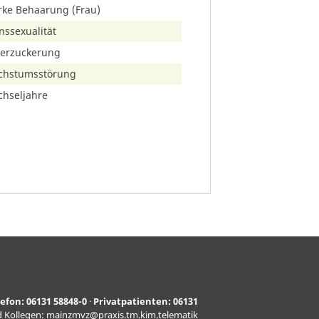
rke Behaarung (Frau)
nssexualität
erzuckerung
chstumsstörung
hseljahre
lefon:
06131 58848-0
·
Privatpatienten:
06131
d Kollegen:
mainzmvz@praxis.tm.kim.telematik