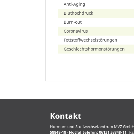
Anti-Aging
Bluthochdruck
Burn-out
Coronavirus
Fettstoffwechselstörungen
Geschlechtshormonstörungen
Kontakt
Hormon- und Stoffwechselzentrum MVZ GmbH · Pro
58848-18
·
Notfalltelefon:
06131 58848-11
· Fa