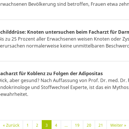
erwachsenen Bevölkerung sind betroffen, Frauen etwa zehn
Schilddrüse: Knoten untersuchen beim Facharzt für Dar
is zu 25 Prozent aller Erwachsenen weisen Knoten oder Zyst
verursachen normalerweise keine unmittelbaren Beschwer
Facharzt für Koblenz zu Folgen der Adipositas
ick, aber gesund? Nach Auffassung von Prof. Dr. med. Dr. h
ndokrinologe und Stoffwechsel Experte, ist das ein Mythos, 
bewahrheitet.
« Zurück
1
2
3
4
…
19
20
21
Weiter »