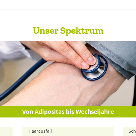
Unser Spektrum
Von Adipositas bis Wechseljahre
Haarausfall
Sch