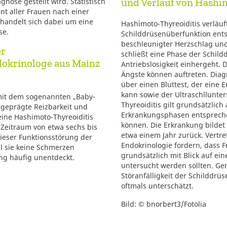
und Verlauf von Hashi
gnose gestellt wird. Statistisch
t aller Frauen nach einer
 handelt sich dabei um eine
Hashimoto-Thyreoiditis verläuf
se.
Schilddrüsenüberfunktion ents
beschleunigter Herzschlag un
er
schließt eine Phase der Schild
okrinologe aus Mainz
Antriebslosigkeit einhergeht.
Ängste können auftreten. Diagn
über einen Bluttest, der eine
kann sowie der Ultraschllunte
mit dem sogenannten „Baby-
Thyreoiditis gilt grundsätzlich
sgeprägte Reizbarkeit und
Erkrankungsphasen entsprech
ine Hashimoto-Thyreoiditis
können. Die Erkrankung bildet 
 Zeitraum von etwa sechs bis
etwa einem Jahr zurück. Vertre
eser Funktionsstörung der
Endokrinologie fordern, dass 
il sie keine Schmerzen
grundsätzlich mit Blick auf ei
ng häufig unentdeckt.
untersucht werden sollten. Ge
Störanfälligkeit der Schilddr
oftmals unterschätzt.
Bild: © bnorbert3/Fotolia