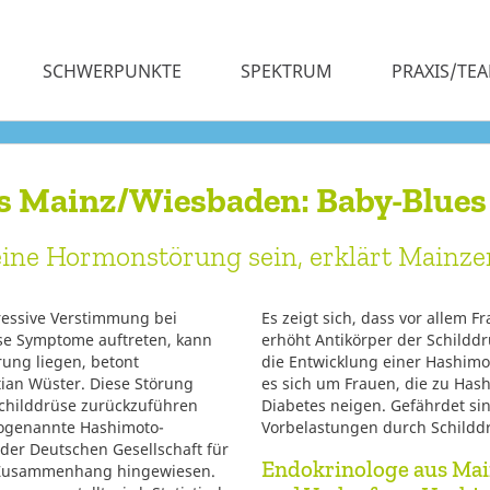
SCHWERPUNKTE
SPEKTRUM
PRAXIS/TE
s Mainz/Wiesbaden: Baby-Blues
eine Hormonstörung sein, erklärt Mainze
essive Verstimmung bei
Es zeigt sich, dass vor allem 
se Symptome auftreten, kann
erhöht Antikörper der Schilddr
ung liegen, betont
die Entwicklung einer Hashimo
stian Wüster. Diese Störung
es sich um Frauen, die zu Ha
Schilddrüse zurückzuführen
Diabetes neigen. Gefährdet si
 sogenannte Hashimoto-
Vorbelastungen durch Schildd
 der Deutschen Gesellschaft für
Endokrinologe aus Mai
n Zusammenhang hingewiesen.