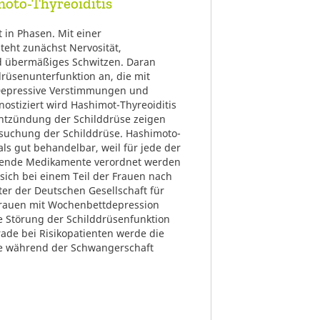
moto-Thyreoiditis
t in Phasen. Mit einer
teht zunächst Nervosität,
d übermäßiges Schwitzen. Daran
drüsenunterfunktion an, die mit
 Depressive Verstimmungen und
ostiziert wird Hashimot-Thyreoiditis
 Entzündung der Schilddrüse zeigen
rsuchung der Schilddrüse. Hashimoto-
 als gut behandelbar, weil für jede der
ende Medikamente verordnet werden
sich bei einem Teil der Frauen nach
ter der Deutschen Gesellschaft für
Frauen mit Wochenbettdepression
ne Störung der Schilddrüsenfunktion
rade bei Risikopatienten werde die
üse während der Schwangerschaft