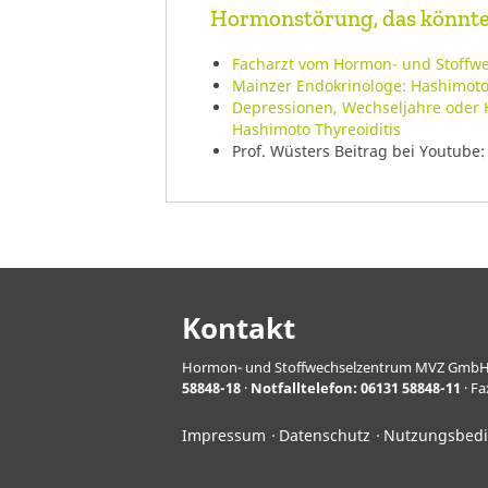
Hormonstörung, das könnte 
Facharzt vom Hormon- und Stoffwe
Mainzer Endokrinologe: Hashimoto,
Depressionen, Wechseljahre oder 
Hashimoto Thyreoiditis
Prof. Wüsters Beitrag bei Youtube
Kontakt
Hormon- und Stoffwechselzentrum MVZ GmbH · Pro
58848-18
·
Notfalltelefon:
06131 58848-11
· Fa
Impressum
Datenschutz
Nutzungsbed