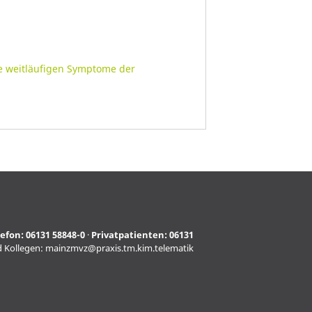
ie weitläufigen Symptome der
lefon:
06131 58848-0
·
Privatpatienten:
06131
d Kollegen:
mainzmvz@praxis.tm.kim.telematik