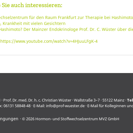
Sie auch interessieren:
chselzentrum für den Raum Frankfurt zur Therapie bei Hashimoto
 Krankheit mit vielen Gesichtern
Hashimoto? Der Mainzer Endokrinologe Prof. Dr. C. Wüster über d
:
https://www.youtube.com/watch?v=4HJuuLFgK-4
f. Dr. med. Dr. h. c. Christian Wüster · Wallstraße 3–7 · 55122 Mainz ·
Te
x: 06131 58848-48 · E-Mail:
info@prof-wuester.de
· E-Mail für Kolleginnen un
ingungen
© 2026 Hormon- und Stoffwechselzentrum MVZ GmbH