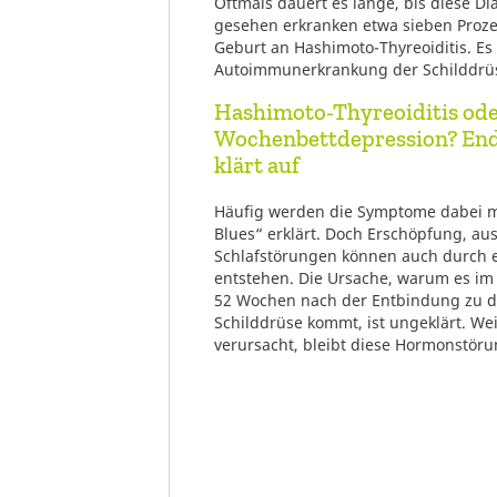
Oftmals dauert es lange, bis diese Dia
gesehen erkranken etwa sieben Prozen
Geburt an Hashimoto-Thyreoiditis. Es
Autoimmunerkrankung der Schilddrü
Hashimoto-Thyreoiditis od
Wochenbettdepression? End
klärt auf
Häufig werden die Symptome dabei 
Blues“ erklärt. Doch Erschöpfung, au
Schlafstörungen können auch durch e
entstehen. Die Ursache, warum es im
52 Wochen nach der Entbindung zu di
Schilddrüse kommt, ist ungeklärt. We
verursacht, bleibt diese Hormonstöru