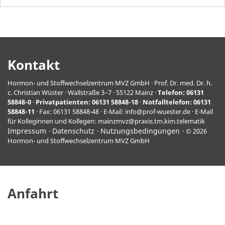
Kontakt
Hormon- und Stoffwechselzentrum MVZ GmbH · Prof. Dr. med. Dr. h.
c. Christian Wüster · Wallstraße 3–7 · 55122 Mainz ·
Telefon:
06131
58848-0
·
Privatpatienten:
06131 58848-18
·
Notfalltelefon:
06131
58848-11
· Fax: 06131 58848-48 · E-Mail:
info@prof-wuester.de
· E-Mail
für Kolleginnen und Kollegen:
mainzmvz@praxis.tm.kim.telematik
Impressum
Datenschutz
Nutzungsbedingungen
© 2026
Hormon- und Stoffwechselzentrum MVZ GmbH
Anfahrt