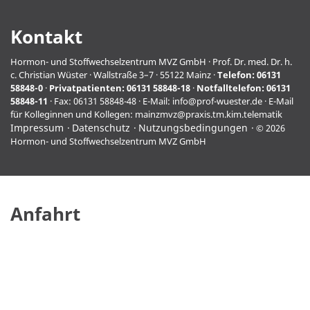
Kontakt
Hormon- und Stoffwechselzentrum MVZ GmbH · Prof. Dr. med. Dr. h.
c. Christian Wüster · Wallstraße 3–7 · 55122 Mainz ·
Telefon:
06131
58848-0
·
Privatpatienten:
06131 58848-18
·
Notfalltelefon:
06131
58848-11
· Fax: 06131 58848-48 · E-Mail:
info@prof-wuester.de
· E-Mail
für Kolleginnen und Kollegen:
mainzmvz@praxis.tm.kim.telematik
Impressum
Datenschutz
Nutzungsbedingungen
© 2026
Hormon- und Stoffwechselzentrum MVZ GmbH
Anfahrt